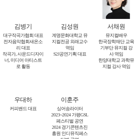
김병기
김성원
서채원
대구작곡가협회 대표
계명문화대학교 뮤
뮤지컬배우
전자음악협회새온소
지컬전공 외래교수
한국장학재단 교육
리 대표
역임
기부단 뮤지컬 강
작곡가, 사운드디자이
S2J공연기획 대표
사 역임
너, 미디어 아티스트
한양대학교 과학뮤
로 활동
지컬 강사 역임
우대하
이훈주
커피밴드 대표
싱어송라이터
2023~2024 가평GSL
페스티벌 공연
2024 경기콘텐츠진
흥원 인디뮤직페스