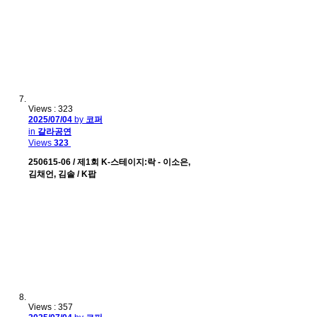
Views : 323
2025/07/04
by
코퍼
in
갈라공연
Views
323
250615-06 / 제1회 K-스테이지:락 - 이소은,
김채언, 김솔 / K팝
Views : 357