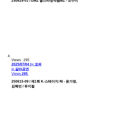
250629-01 / DMZ 달스타창작춤MZ - 조수미
Views : 295
2025/07/04
by
코퍼
in
갈라공연
Views
295
250615-09 / 제1회 K-스테이지:락 - 윤가영,
김혜빈 / 뮤지컬