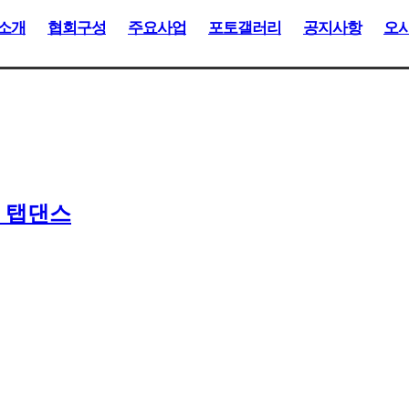
소개
협회구성
주요사업
포토갤러리
공지사항
오
 / 탭댄스