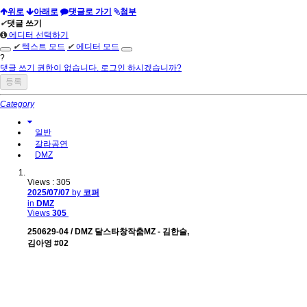
위로
아래로
댓글로 가기
첨부
✔
댓글 쓰기
에디터 선택하기
✔
텍스트 모드
✔
에디터 모드
?
댓글 쓰기 권한이 없습니다. 로그인 하시겠습니까?
Category
일반
갈라공연
DMZ
Views : 305
2025/07/07
by
코퍼
in
DMZ
Views
305
250629-04 / DMZ 달스타창작춤MZ - 김한슬,
김아영 #02