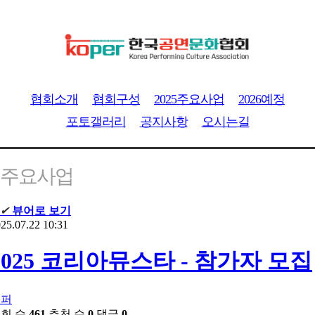
협회소개
협회구성
2025주요사업
2026예정
포토갤러리
공지사항
오시는길
주요사업
✔
뷰어로 보기
25.07.22 10:31
2025 코리아뮤스타 - 참가자 모집
코퍼
회 수
461
추천 수
0
댓글
0