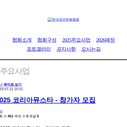
협회소개
협회구성
2025주요사업
2026예정
포토갤러리
공지사항
오시는길
주요사업
✔
뷰어로 보기
25.07.22 10:31
2025 코리아뮤스타 - 참가자 모집
퍼
회 수
461
추천 수
0
댓글
0