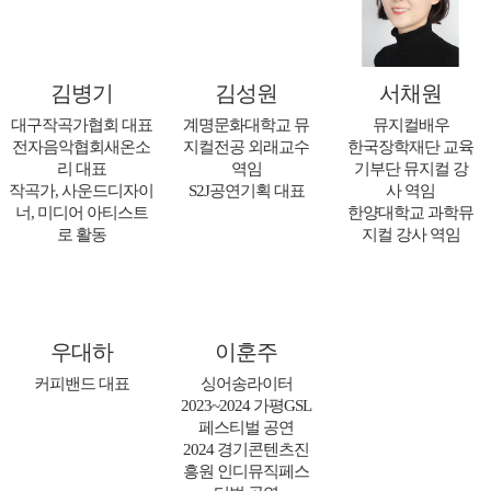
김병기
김성원
서채원
대구작곡가협회 대표
계명문화대학교 뮤
뮤지컬배우
전자음악협회새온소
지컬전공 외래교수
한국장학재단 교육
리 대표
역임
기부단 뮤지컬 강
작곡가, 사운드디자이
S2J공연기획 대표
사 역임
너, 미디어 아티스트
한양대학교 과학뮤
로 활동
지컬 강사 역임
우대하
이훈주
커피밴드 대표
싱어송라이터
2023~2024 가평GSL
페스티벌 공연
2024 경기콘텐츠진
흥원 인디뮤직페스