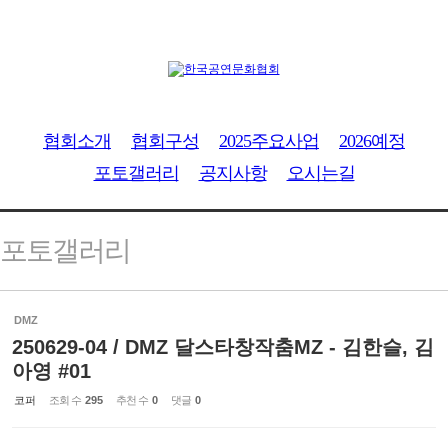
협회소개
협회구성
2025주요사업
2026예정
포토갤러리
공지사항
오시는길
포토갤러리
DMZ
250629-04 / DMZ 달스타창작춤MZ - 김한슬, 김
아영 #01
코퍼
조회 수
295
추천 수
0
댓글
0