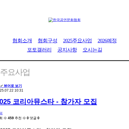
협회소개
협회구성
2025주요사업
2026예정
포토갤러리
공지사항
오시는길
주요사업
✔
뷰어로 보기
25.07.22 10:31
2025 코리아뮤스타 - 참가자 모집
퍼
회 수
459
추천 수
0
댓글
0