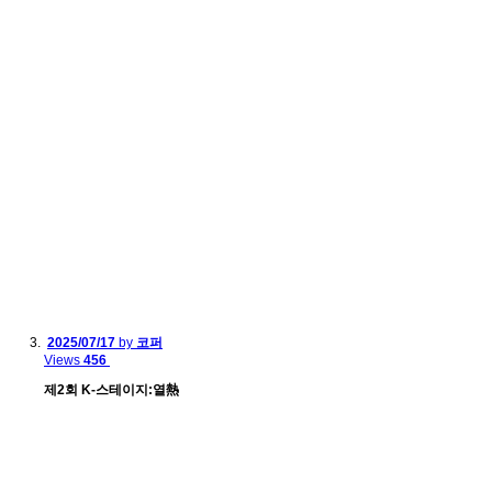
2025/07/17
by
코퍼
Views
456
제2회 K-스테이지:열熱